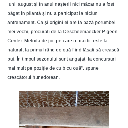
lunii august și în anul nașterii nici măcar nu a fost
băgat în pliantă și nu a participat la niciun
antrenament. Ca și origini el are la bază porumbeii
mei vechi, procurați de la Descheemaecker Pigeon
Center. Metoda de joc pe care o practic este la
natural, la primul rând de ouă fiind lăsați să crească
pui. În timpul sezonului sunt angajați la concursuri
mai mult pe poziție de cuib cu ouă“, spune
crescătorul hunedorean.