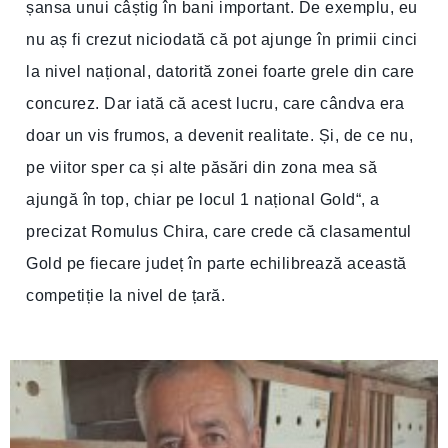
șansa unui câștig în bani important. De exemplu, eu
nu aș fi crezut niciodată că pot ajunge în primii cinci
la nivel național, datorită zonei foarte grele din care
concurez. Dar iată că acest lucru, care cândva era
doar un vis frumos, a devenit realitate. Și, de ce nu,
pe viitor sper ca și alte păsări din zona mea să
ajungă în top, chiar pe locul 1 național Gold“, a
precizat Romulus Chira, care crede că clasamentul
Gold pe fiecare județ în parte echilibrează această
competiție la nivel de țară.