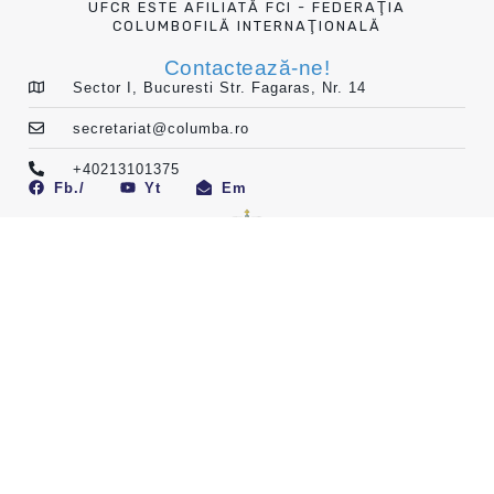
UFCR ESTE AFILIATĂ FCI - FEDERAŢIA
COLUMBOFILĂ INTERNAŢIONALĂ
Contactează-ne!
Sector I, Bucuresti Str. Fagaras, Nr. 14
secretariat@columba.ro
+40213101375
Fb./
Yt
Em
UNIUNE AFLATĂ SUB ÎNALT PATRONAJUL
ALTEŢEI SALE REGALE PRINCIPELE RADU AL
ROMÂNIEI
Termeni și conditii
Politica de confidențialitate
Contact