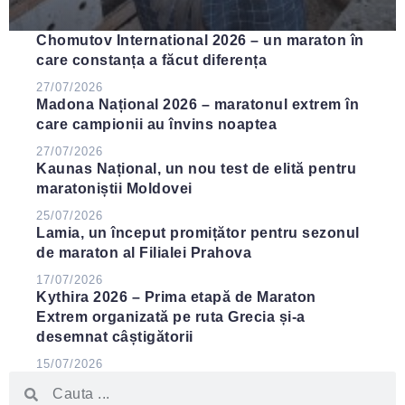
Chomutov International 2026 – un maraton în
care constanța a făcut diferența
27/07/2026
Madona Național 2026 – maratonul extrem în
care campionii au învins noaptea
27/07/2026
Kaunas Național, un nou test de elită pentru
maratoniștii Moldovei
25/07/2026
Lamia, un început promițător pentru sezonul
de maraton al Filialei Prahova
17/07/2026
Kythira 2026 – Prima etapă de Maraton
Extrem organizată pe ruta Grecia și-a
desemnat câștigătorii
15/07/2026