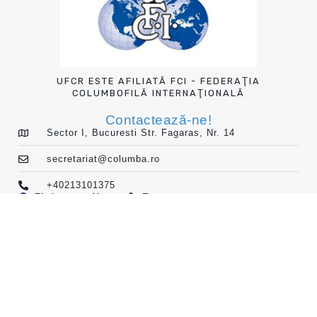
UFCR ESTE AFILIATĂ FCI - FEDERAŢIA
COLUMBOFILĂ INTERNAŢIONALĂ
Contactează-ne!
Sector I, Bucuresti Str. Fagaras, Nr. 14
secretariat@columba.ro
+40213101375
Fb./
Yt
Em