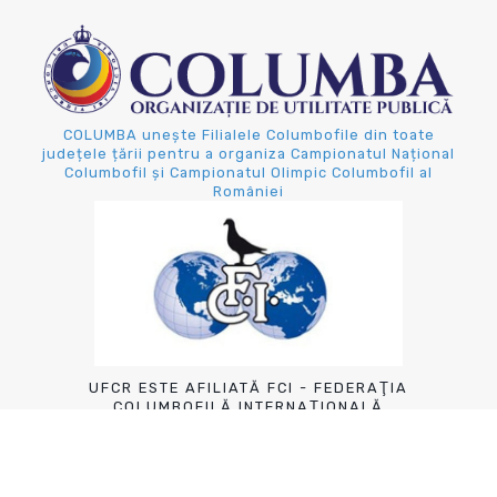
COLUMBA unește Filialele Columbofile din toate
județele țării pentru a organiza Campionatul Național
Columbofil și Campionatul Olimpic Columbofil al
României
UFCR ESTE AFILIATĂ FCI - FEDERAŢIA
COLUMBOFILĂ INTERNAŢIONALĂ
Contactează-ne!
Sector I, Bucuresti Str. Fagaras, Nr. 14