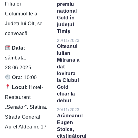
Filialei
premiu
național
Columbofile a
Gold în
Județului Olt, se
județul
Timiș
convoacă:
29/11/2023
Olteanul
Data:
Iulian
sâmbătă,
Mitrana a
dat
28.06.2025
lovitura
Ora:
10:00
la Clubul
Gold
Locul:
Hotel-
chiar la
Restaurant
debut
„Senator”, Slatina,
20/11/2023
Arădeanul
Strada General
Eugen
Aurel Aldea nr. 17
Stoica,
câștigătorul