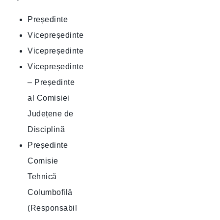
Președinte
Vicepreședinte
Vicepreședinte
Vicepreședinte
– Președinte
al Comisiei
Județene de
Disciplină
Președinte
Comisie
Tehnică
Columbofilă
(Responsabil