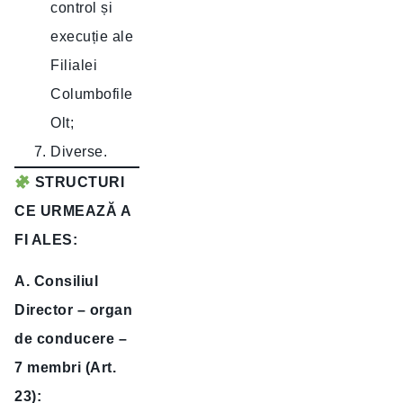
control și
execuție ale
Filialei
Columbofile
Olt;
Diverse.
STRUCTURI
CE URMEAZĂ A
FI ALES:
A. Consiliul
Director – organ
de conducere –
7 membri (Art.
23):