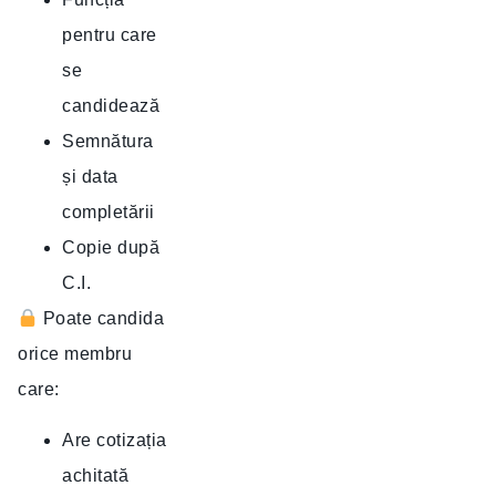
pentru care
se
candidează
Semnătura
și data
completării
Copie după
C.I.
Poate candida
orice membru
care:
Are cotizația
achitată