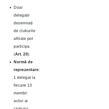
Doar
delegații
desemnați
de cluburile
afiliate pot
participa
(
Art. 20
).
Normă de
reprezentare:
1 delegat la
fiecare 10
membri
activi ai
clubului.