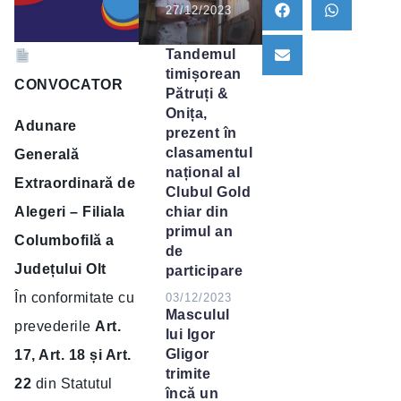
27/12/2023
Tandemul
timișorean
CONVOCATOR
Pătruți &
Onița,
Adunare
prezent în
clasamentul
Generală
național al
Extraordinară de
Clubul Gold
chiar din
Alegeri – Filiala
primul an
Columbofilă a
de
Județului Olt
participare
În conformitate cu
03/12/2023
Masculul
prevederile
Art.
lui Igor
Gligor
17, Art. 18 și Art.
trimite
22
din Statutul
încă un