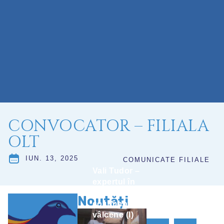
CONVOCATOR – FILIALA
OLT
IUN. 13, 2025
COMUNICATE FILIALE
Vali Tudor –
expertul în
Gold al
Noutăți
columbofiliei
vâlcene (I)