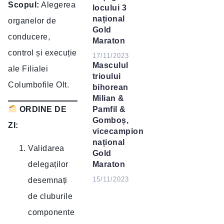
Scopul:
Alegerea
locului 3
național
organelor de
Gold
conducere,
Maraton
control și execuție
17/11/2023
Masculul
ale Filialei
trioului
Columbofile Olt.
bihorean
Milian &
ORDINE DE
Pamfil &
Gomboș,
ZI:
vicecampion
național
Validarea
Gold
Maraton
delegaților
15/11/2023
desemnați
de cluburile
componente