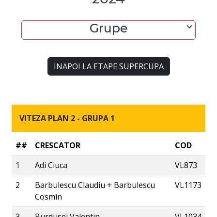
Grupe
INAPOI LA ETAPE SUPERCUPA
VITEZA PLAN 2 - GRUPA 1
##
CRESCATOR
COD
1
Adi Ciuca
VL873
2
Barbulescu Claudiu + Barbulescu
VL1173
Cosmin
3
Burdusel Valentin
VL1034