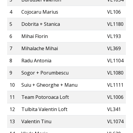
4
Cojocaru Marius
VL106
5
Dobrita + Stanica
VL1180
6
Mihai Florin
VL193
7
Mihalache Mihai
VL369
8
Radu Antonia
VL1104
9
Sogor + Porumbescu
VL1080
10
Suiu + Gheorghe + Manu
VL1111
11
Team Potoroaca Loft
VL1006
12
Tulbita Valentin Loft
VL341
13
Valentin Tinu
VL1074