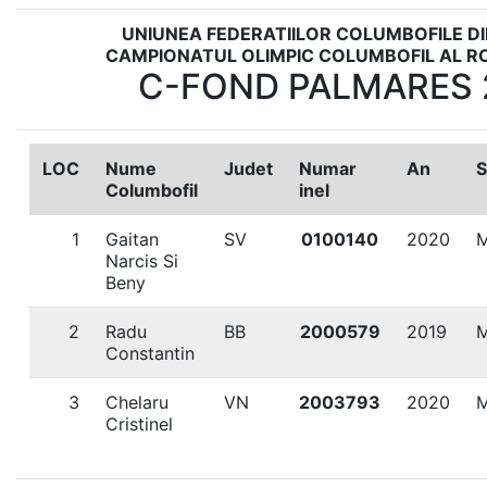
UNIUNEA FEDERATIILOR COLUMBOFILE D
CAMPIONATUL OLIMPIC COLUMBOFIL AL R
C-FOND PALMARES 
LOC
Nume
Judet
Numar
An
S
Columbofil
inel
1
Gaitan
SV
0100140
2020
Narcis Si
Beny
2
Radu
BB
2000579
2019
Constantin
3
Chelaru
VN
2003793
2020
Cristinel