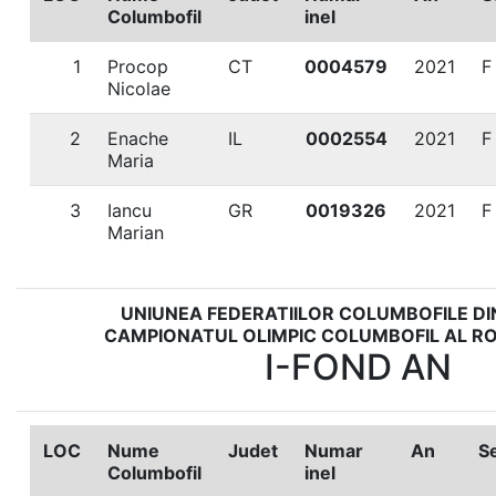
Columbofil
inel
1
Procop
CT
0004579
2021
F
Nicolae
2
Enache
IL
0002554
2021
F
Maria
3
Iancu
GR
0019326
2021
F
Marian
UNIUNEA FEDERATIILOR COLUMBOFILE D
CAMPIONATUL OLIMPIC COLUMBOFIL AL RO
I-FOND AN
LOC
Nume
Judet
Numar
An
S
Columbofil
inel