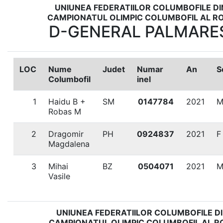
UNIUNEA FEDERATIILOR COLUMBOFILE D
CAMPIONATUL OLIMPIC COLUMBOFIL AL RO
D-GENERAL PALMARES
LOC
Nume
Judet
Numar
An
S
Columbofil
inel
1
Haidu B +
SM
0147784
2021
Robas M
2
Dragomir
PH
0924837
2021
F
Magdalena
3
Mihai
BZ
0504071
2021
Vasile
UNIUNEA FEDERATIILOR COLUMBOFILE D
CAMPIONATUL OLIMPIC COLUMBOFIL AL R