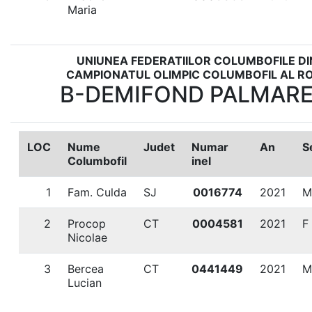
Maria
UNIUNEA FEDERATIILOR COLUMBOFILE D
CAMPIONATUL OLIMPIC COLUMBOFIL AL RO
B-DEMIFOND PALMARES
LOC
Nume
Judet
Numar
An
S
Columbofil
inel
1
Fam. Culda
SJ
0016774
2021
M
2
Procop
CT
0004581
2021
F
Nicolae
3
Bercea
CT
0441449
2021
M
Lucian