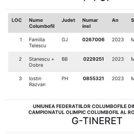
LOC
Nume
Judet
Numar
An
S
Columbofil
inel
1
Familia
GJ
0267006
2023
Telescu
2
Stanescu +
BB
0229251
2023
Dobre
3
Iostin
PH
0855321
2023
Razvan
UNIUNEA FEDERATIILOR COLUMBOFILE D
CAMPIONATUL OLIMPIC COLUMBOFIL AL RO
G-TINERET