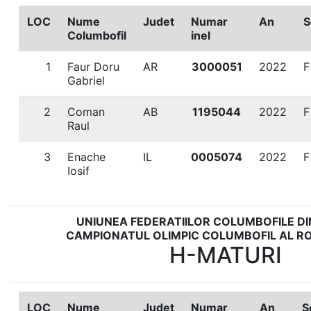
LOC
Nume
Judet
Numar
An
S
Columbofil
inel
1
Faur Doru
AR
3000051
2022
F
Gabriel
2
Coman
AB
1195044
2022
F
Raul
3
Enache
IL
0005074
2022
F
Iosif
UNIUNEA FEDERATIILOR COLUMBOFILE D
CAMPIONATUL OLIMPIC COLUMBOFIL AL RO
H-MATURI
LOC
Nume
Judet
Numar
An
S