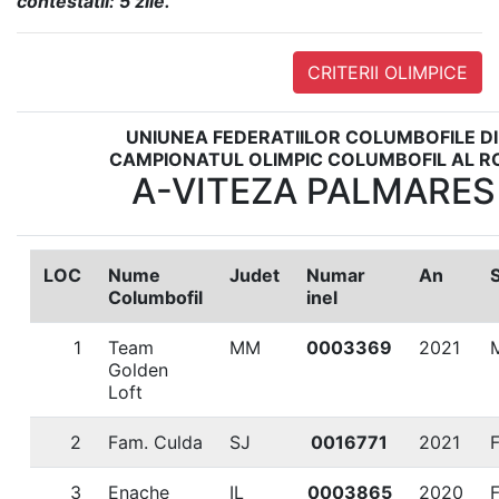
contestatii: 5 zile.
CRITERII OLIMPICE
UNIUNEA FEDERATIILOR COLUMBOFILE D
CAMPIONATUL OLIMPIC COLUMBOFIL AL R
A-VITEZA PALMARES 
LOC
Nume
Judet
Numar
An
Columbofil
inel
1
Team
MM
0003369
2021
Golden
Loft
2
Fam. Culda
SJ
0016771
2021
3
Enache
IL
0003865
2020