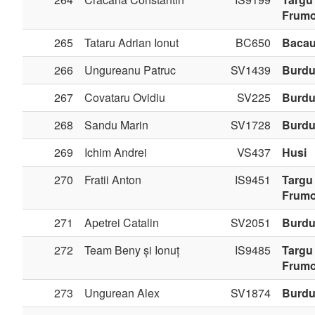
Frum
265
Tataru Adrian Ionut
BC650
Baca
266
Ungureanu Patruc
SV1439
Burdu
267
Covataru Ovidiu
SV225
Burdu
268
Sandu Marin
SV1728
Burdu
269
Ichim Andrei
VS437
Husi
270
Fratii Anton
IS9451
Targu
Frum
271
Apetrei Catalin
SV2051
Burdu
272
Team Beny și Ionuț
IS9485
Targu
Frum
273
Ungurean Alex
SV1874
Burdu