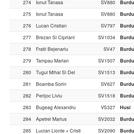
274
Ionut Tanasa
SV880
Burdu
275
Ionut Tanasa
SV880
Burdu
276
Lucan Cristian
SV797
Burdu
277
Brezan Si Cipriani
SV1034
Burdu
278
Fratii Bejenariu
SV47
Burdu
279
Tampau Marian
SV1507
Burdu
280
Tugui Mihai Si Del
SV1513
Burdu
281
Boamba Sorin
SV627
Burdu
282
Perijoc Liviu
SV1518
Burdu
283
Bugeag Alexandru
VS327
Husi
284
Apetrei Marius
SV2032
Burdu
285
Lucian Lionte + Cristi
SV2090
Burdu