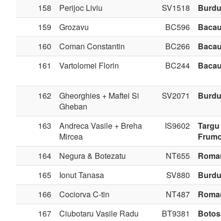
158
Perijoc Liviu
SV1518
Burdu
159
Grozavu
BC596
Baca
160
Coman Constantin
BC266
Baca
161
Vartolomei Florin
BC244
Baca
162
Gheorghies + Maftei Si
SV2071
Burdu
Gheban
163
Andreca Vasile + Breha
IS9602
Targu
Mircea
Frum
164
Negura & Botezatu
NT655
Roma
165
Ionut Tanasa
SV880
Burdu
166
Cociorva C-tin
NT487
Roma
167
Ciubotaru Vasile Radu
BT9381
Botos