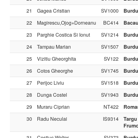
21
Gagea Cristian
SV1000
Burdu
22
Magirescu,Ojog+Dorneanu
BC414
Baca
23
Parghie Costica Si Ionut
SV1214
Burdu
24
Tampau Marian
SV1507
Burdu
25
Vizitiu Gheorghita
SV122
Burdu
26
Cotos Gheorghe
SV1745
Burdu
27
Perijoc Liviu
SV1518
Burdu
28
Dunga Costel
SV1943
Burdu
29
Muraru Ciprian
NT422
Roma
30
Radu Neculai
IS9314
Targu
Frum
31
Costiuc Walter
SV373
Burdu