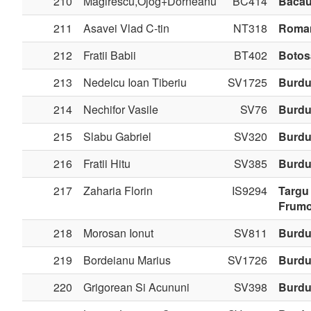
210
Magirescu,Ojog+Dorneanu
BC414
Baca
211
Asavei Vlad C-tin
NT318
Roma
212
Fratii Babii
BT402
Botos
213
Nedelcu Ioan Tiberiu
SV1725
Burdu
214
Nechifor Vasile
SV76
Burdu
215
Slabu Gabriel
SV320
Burdu
216
Fratii Hitu
SV385
Burdu
217
Zaharia Florin
IS9294
Targu
Frum
218
Morosan Ionut
SV811
Burdu
219
Bordeianu Marius
SV1726
Burdu
220
Grigorean Si Acununi
SV398
Burdu