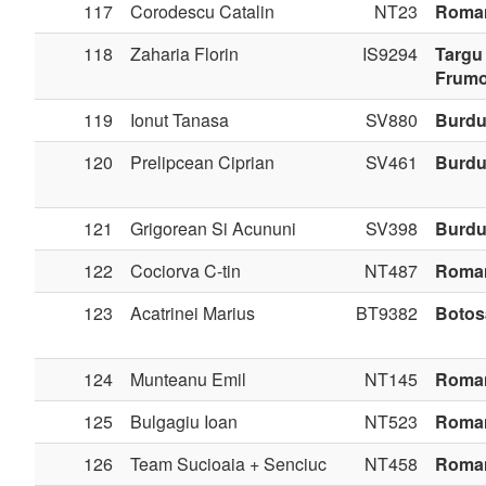
117
Corodescu Catalin
NT23
Roma
118
Zaharia Florin
IS9294
Targu
Frum
119
Ionut Tanasa
SV880
Burdu
120
Prelipcean Ciprian
SV461
Burdu
121
Grigorean Si Acununi
SV398
Burdu
122
Cociorva C-tin
NT487
Roma
123
Acatrinei Marius
BT9382
Botos
124
Munteanu Emil
NT145
Roma
125
Bulgagiu Ioan
NT523
Roma
126
Team Sucioaia + Senciuc
NT458
Roma