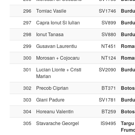
296
Tomiac Vasile
SV1746
Burdu
297
Capra Ionut Si Iulian
SV899
Burdu
298
Ionut Tanasa
SV880
Burdu
299
Gusavan Laurentiu
NT451
Roma
300
Morosan + Cojocaru
NT124
Roma
301
Lucian Lionte + Cristi
SV2090
Burdu
Marian
302
Precob Ciprian
BT371
Botos
303
Giani Padure
SV1781
Burdu
304
Horeanu Valentin
BT259
Botos
305
Stavarache Georgel
IS9495
Targu
Frum