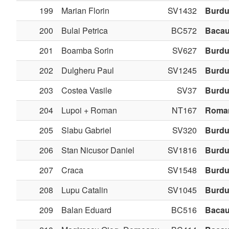
199
Marian Florin
SV1432
Burdu
200
Bulai Petrica
BC572
Baca
201
Boamba Sorin
SV627
Burdu
202
Dulgheru Paul
SV1245
Burdu
203
Costea Vasile
SV37
Burdu
204
Lupoi + Roman
NT167
Roma
205
Slabu Gabriel
SV320
Burdu
206
Stan Nicusor Daniel
SV1816
Burdu
207
Craca
SV1548
Burdu
208
Lupu Catalin
SV1045
Burdu
209
Balan Eduard
BC516
Baca