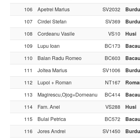
106
Apetrei Marius
SV2032
Burdu
107
Cirdei Stefan
SV369
Burdu
108
Cordeanu Vasile
VS10
Husi
109
Lupu Ioan
BC173
Baca
110
Balan Radu Romeo
BC603
Baca
111
Joltea Marius
SV1006
Burdu
112
Lupoi + Roman
NT167
Roma
113
Magirescu,Ojog+Dorneanu
BC414
Baca
114
Fam. Anei
VS288
Husi
115
Bulai Petrica
BC572
Baca
116
Jores Andrei
SV1450
Burdu