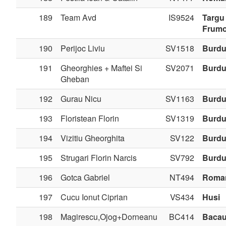
189
Team Avd
IS9524
Targu
Frum
190
Perijoc Liviu
SV1518
Burdu
191
Gheorghies + Maftei Si
SV2071
Burdu
Gheban
192
Gurau Nicu
SV1163
Burdu
193
Floristean Florin
SV1319
Burdu
194
Vizitiu Gheorghita
SV122
Burdu
195
Strugari Florin Narcis
SV792
Burdu
196
Gotca Gabriel
NT494
Roma
197
Cucu Ionut Ciprian
VS434
Husi
198
Magirescu,Ojog+Dorneanu
BC414
Baca