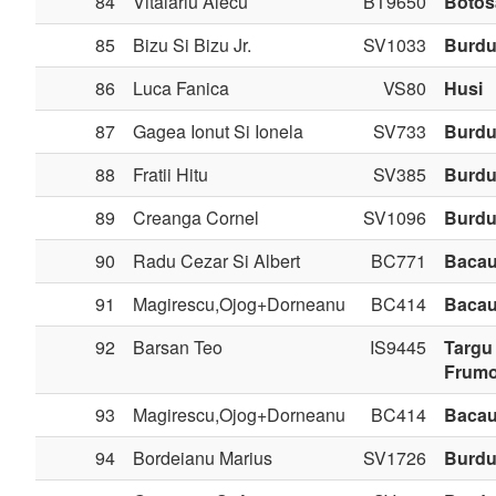
84
Vitalariu Alecu
BT9650
Botos
85
Bizu Si Bizu Jr.
SV1033
Burdu
86
Luca Fanica
VS80
Husi
87
Gagea Ionut Si Ionela
SV733
Burdu
88
Fratii Hitu
SV385
Burdu
89
Creanga Cornel
SV1096
Burdu
90
Radu Cezar Si Albert
BC771
Baca
91
Magirescu,Ojog+Dorneanu
BC414
Baca
92
Barsan Teo
IS9445
Targu
Frum
93
Magirescu,Ojog+Dorneanu
BC414
Baca
94
Bordeianu Marius
SV1726
Burdu