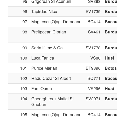
95
Grigorean Si Acununi
SV398
Burdu
96
Tapirdau Nicu
SV1739
Burdu
97
Magirescu,Ojog+Dorneanu
BC414
Baca
98
Prelipcean Ciprian
SV461
Burdu
99
Sorin Iftime & Co
SV1778
Burdu
100
Luca Fanica
VS80
Husi
101
Purice Marian
BT9396
Botos
102
Radu Cezar Si Albert
BC771
Baca
103
Fam Oprea
VS296
Husi
104
Gheorghies + Maftei Si
SV2071
Burdu
Gheban
105
Magirescu,Ojog+Dorneanu
BC414
Baca