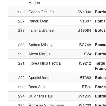
Marian
286
Gagea Cristian
SV1000
Burdu
287
Pancu C-tin
NT307
Roma
288
Familia Branzei
BT9584
Botos
289
Sotirca Mihaita
BC748
Baca
290
Alexa Marius
SV4
Burdu
291
Florea Nicu Petrica
IS9212
Targu
Frum
292
Apostol Ionut
BT383
Botos
293
Boca Alin
BT76
Botos
294
Dulgheru Paul
SV1245
Burdu
295
Morosan Si Ceobanu
SV1733
Burdu