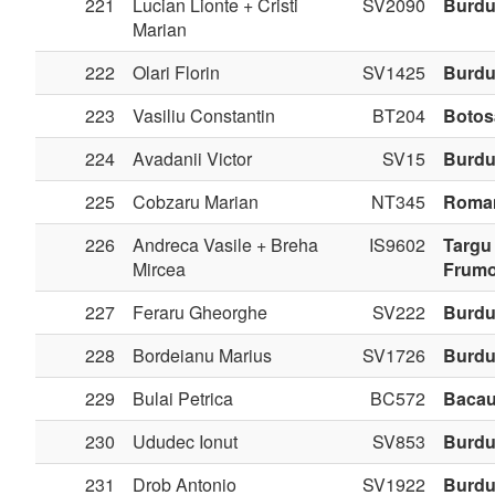
221
Lucian Lionte + Cristi
SV2090
Burdu
Marian
222
Olari Florin
SV1425
Burdu
223
Vasiliu Constantin
BT204
Botos
224
Avadanii Victor
SV15
Burdu
225
Cobzaru Marian
NT345
Roma
226
Andreca Vasile + Breha
IS9602
Targu
Mircea
Frum
227
Feraru Gheorghe
SV222
Burdu
228
Bordeianu Marius
SV1726
Burdu
229
Bulai Petrica
BC572
Baca
230
Ududec Ionut
SV853
Burdu
231
Drob Antonio
SV1922
Burdu