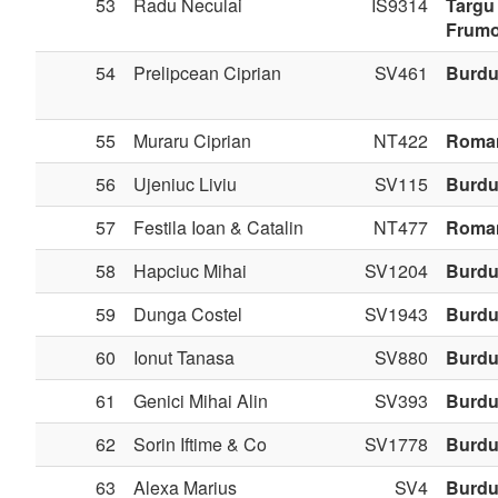
53
Radu Neculai
IS9314
Targu
Frum
54
Prelipcean Ciprian
SV461
Burdu
55
Muraru Ciprian
NT422
Roma
56
Ujeniuc Liviu
SV115
Burdu
57
Festila Ioan & Catalin
NT477
Roma
58
Hapciuc Mihai
SV1204
Burdu
59
Dunga Costel
SV1943
Burdu
60
Ionut Tanasa
SV880
Burdu
61
Genici Mihai Alin
SV393
Burdu
62
Sorin Iftime & Co
SV1778
Burdu
63
Alexa Marius
SV4
Burdu