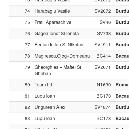
74
Harabagiu Vasile
SV2072
Burdu
75
Fratii Aparaschivei
SV46
Burdu
76
Gagea Ionut Si Ionela
SV733
Burdu
77
Fediuc Iulian Si Nikolas
SV1911
Burdu
78
Magirescu,Ojog+Dorneanu
BC414
Baca
79
Gheorghies + Maftei Si
SV2071
Burdu
Gheban
80
Team Lrl
NT630
Roma
81
Lupu Ioan
BC173
Baca
82
Ungurean Alex
SV1874
Burdu
83
Lupu Ioan
BC173
Baca