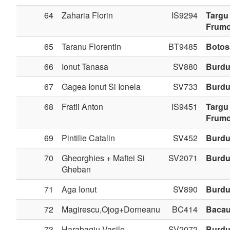
64
Zaharia Florin
IS9294
Targu
Frum
65
Taranu Florentin
BT9485
Botos
66
Ionut Tanasa
SV880
Burdu
67
Gagea Ionut Si Ionela
SV733
Burdu
68
Fratii Anton
IS9451
Targu
Frum
69
Pintilie Catalin
SV452
Burdu
70
Gheorghies + Maftei Si
SV2071
Burdu
Gheban
71
Aga Ionut
SV890
Burdu
72
Magirescu,Ojog+Dorneanu
BC414
Baca
73
Harabagiu Vasile
SV2072
Burdu