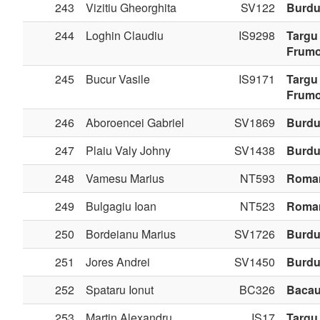
243
Vizitiu Gheorghita
SV122
Burdu
244
Loghin Claudiu
IS9298
Targu
Frum
245
Bucur Vasile
IS9171
Targu
Frum
246
Aboroencei Gabriel
SV1869
Burdu
247
Plaiu Valy Johny
SV1438
Burdu
248
Vamesu Marius
NT593
Roma
249
Bulgagiu Ioan
NT523
Roma
250
Bordeianu Marius
SV1726
Burdu
251
Jores Andrei
SV1450
Burdu
252
Spataru Ionut
BC326
Baca
253
Martin Alexandru
IS17
Targu