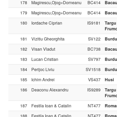
178
Magirescu,Ojog+Dorneanu
BC414
Baca
179
Magirescu,Ojog+Dorneanu
BC414
Baca
180
Iordache Ciprian
IS9181
Targu
Frum
181
Vizitiu Gheorghita
SV122
Burdu
182
Visan Vladut
BC738
Baca
183
Lucan Cristian
SV797
Burdu
184
Perijoc Liviu
SV1518
Burdu
185
Ichim Andrei
VS437
Husi
186
Deaconu Alexandru
IS9289
Targu
Frum
187
Festila Ioan & Catalin
NT477
Roma
188
Festila Ioan & Catalin
NT477
Roma