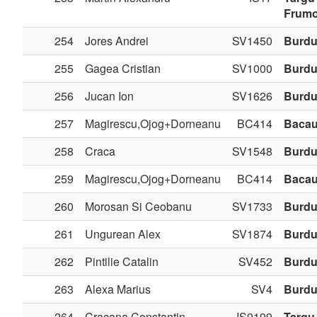
Frum
254
Jores Andrei
SV1450
Burdu
255
Gagea Cristian
SV1000
Burdu
256
Jucan Ion
SV1626
Burdu
257
Magirescu,Ojog+Dorneanu
BC414
Baca
258
Craca
SV1548
Burdu
259
Magirescu,Ojog+Dorneanu
BC414
Baca
260
Morosan Si Ceobanu
SV1733
Burdu
261
Ungurean Alex
SV1874
Burdu
262
Pintilie Catalin
SV452
Burdu
263
Alexa Marius
SV4
Burdu
264
Cracana Constantin
IS9199
Targu