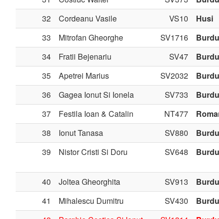
32
Cordeanu Vasile
VS10
Husi
33
Mitrofan Gheorghe
SV1716
Burdu
34
Fratii Bejenariu
SV47
Burdu
35
Apetrei Marius
SV2032
Burdu
36
Gagea Ionut Si Ionela
SV733
Burdu
37
Festila Ioan & Catalin
NT477
Roma
38
Ionut Tanasa
SV880
Burdu
39
Nistor Cristi Si Doru
SV648
Burdu
40
Joltea Gheorghita
SV913
Burdu
41
Mihalescu Dumitru
SV430
Burdu