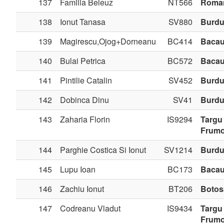
137
Familia Beleuz
NT566
Roma
138
Ionut Tanasa
SV880
Burdu
139
Magirescu,Ojog+Dorneanu
BC414
Baca
140
Bulai Petrica
BC572
Baca
141
Pintilie Catalin
SV452
Burdu
142
Dobinca Dinu
SV41
Burdu
143
Zaharia Florin
IS9294
Targu
Frum
144
Parghie Costica Si Ionut
SV1214
Burdu
145
Lupu Ioan
BC173
Baca
146
Zachiu Ionut
BT206
Botos
147
Codreanu Vladut
IS9434
Targu
Frum