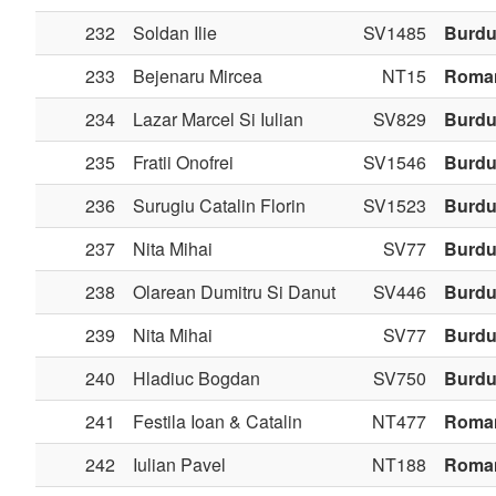
232
Soldan Ilie
SV1485
Burdu
233
Bejenaru Mircea
NT15
Roma
234
Lazar Marcel Si Iulian
SV829
Burdu
235
Fratii Onofrei
SV1546
Burdu
236
Surugiu Catalin Florin
SV1523
Burdu
237
Nita Mihai
SV77
Burdu
238
Olarean Dumitru Si Danut
SV446
Burdu
239
Nita Mihai
SV77
Burdu
240
Hladiuc Bogdan
SV750
Burdu
241
Festila Ioan & Catalin
NT477
Roma
242
Iulian Pavel
NT188
Roma