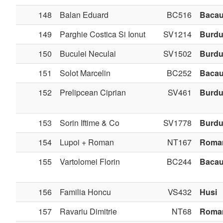
148
Balan Eduard
BC516
Baca
149
Parghie Costica Si Ionut
SV1214
Burdu
150
Buculei Neculai
SV1502
Burdu
151
Solot Marcelin
BC252
Baca
152
Prelipcean Ciprian
SV461
Burdu
153
Sorin Iftime & Co
SV1778
Burdu
154
Lupoi + Roman
NT167
Roma
155
Vartolomei Florin
BC244
Baca
156
Familia Honcu
VS432
Husi
157
Ravariu Dimitrie
NT68
Roma