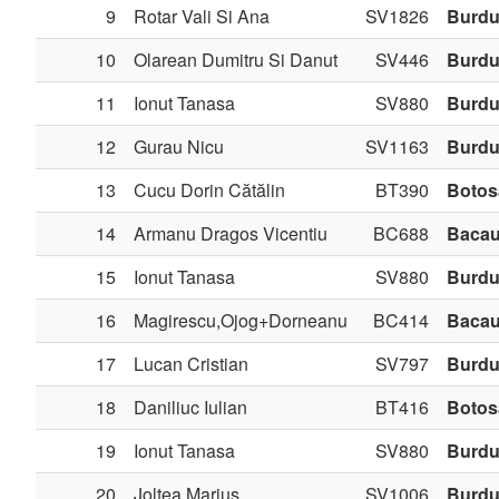
9
Rotar Vali Si Ana
SV1826
Burdu
10
Olarean Dumitru Si Danut
SV446
Burdu
11
Ionut Tanasa
SV880
Burdu
12
Gurau Nicu
SV1163
Burdu
13
Cucu Dorin Cătălin
BT390
Botos
14
Armanu Dragos Vicentiu
BC688
Baca
15
Ionut Tanasa
SV880
Burdu
16
Magirescu,Ojog+Dorneanu
BC414
Baca
17
Lucan Cristian
SV797
Burdu
18
Daniliuc Iulian
BT416
Botos
19
Ionut Tanasa
SV880
Burdu
20
Joltea Marius
SV1006
Burdu