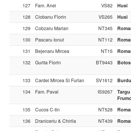
127
Fam. Anei
VS82
Husi
128
Ciobanu Florin
VS265
Husi
129
Cobzaru Marian
NT345
Roma
130
Pascaru Ionut
NT112
Roma
131
Bejenaru Mircea
NT15
Roma
132
Gurita Florin
BT9443
Botos
133
Cardei Mircea Si Furlan
SV1612
Burdu
134
Fam. Paval
IS9267
Targu
Frum
135
Cucos C-tin
NT528
Roma
136
Draniceriu & Chirila
NT439
Roma