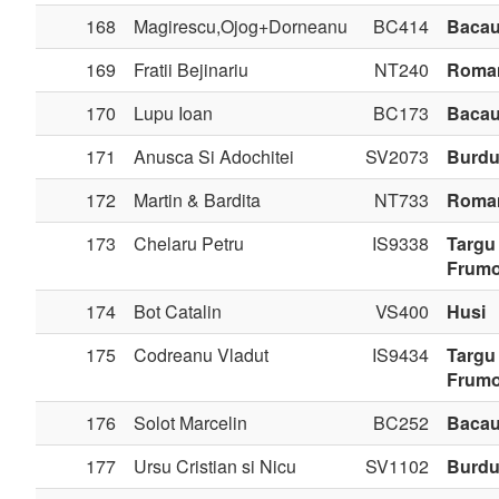
168
Magirescu,Ojog+Dorneanu
BC414
Baca
169
Fratii Bejinariu
NT240
Roma
170
Lupu Ioan
BC173
Baca
171
Anusca Si Adochitei
SV2073
Burdu
172
Martin & Bardita
NT733
Roma
173
Chelaru Petru
IS9338
Targu
Frum
174
Bot Catalin
VS400
Husi
175
Codreanu Vladut
IS9434
Targu
Frum
176
Solot Marcelin
BC252
Baca
177
Ursu Cristian si Nicu
SV1102
Burdu