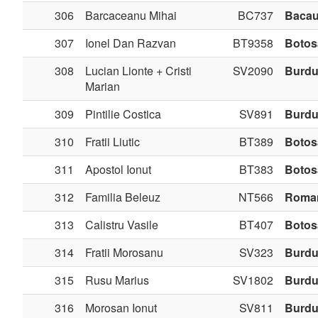
306
Barcaceanu Mihai
BC737
Baca
307
Ionel Dan Razvan
BT9358
Botos
308
Lucian Lionte + Cristi
SV2090
Burdu
Marian
309
Pintilie Costica
SV891
Burdu
310
Fratii Liutic
BT389
Botos
311
Apostol Ionut
BT383
Botos
312
Familia Beleuz
NT566
Roma
313
Calistru Vasile
BT407
Botos
314
Fratii Morosanu
SV323
Burdu
315
Rusu Marius
SV1802
Burdu
316
Morosan Ionut
SV811
Burdu