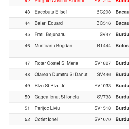
42
Parghie Costica Si Ionut
SV1214
Burdu
43
Eacobuta Elisei
BC298
Baca
44
Balan Eduard
BC516
Baca
45
Fratii Bejenariu
SV47
Burdu
46
Munteanu Bogdan
BT444
Botos
47
Rotar Costel Si Maria
SV1827
Burdu
48
Olarean Dumitru Si Danut
SV446
Burdu
49
Bizu Si Bizu Jr.
SV1033
Burdu
50
Gagea Ionut Si Ionela
SV733
Burdu
51
Perijoc Liviu
SV1518
Burdu
52
Cotlet Ionel
SV1070
Burdu