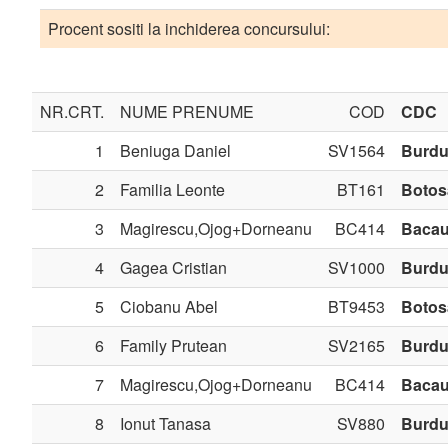
Procent sositi la inchiderea concursului:
NR.CRT.
NUME PRENUME
COD
CDC
1
Beniuga Daniel
SV1564
Burdu
2
Familia Leonte
BT161
Botos
3
Magirescu,Ojog+Dorneanu
BC414
Baca
4
Gagea Cristian
SV1000
Burdu
5
Ciobanu Abel
BT9453
Botos
6
Family Prutean
SV2165
Burdu
7
Magirescu,Ojog+Dorneanu
BC414
Baca
8
Ionut Tanasa
SV880
Burdu