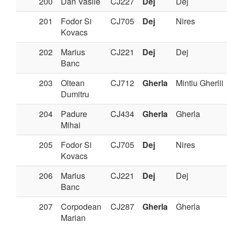
200
Dan Vasile
CJ227
Dej
Dej
201
Fodor Si
CJ705
Dej
Nires
Kovacs
202
Marius
CJ221
Dej
Dej
Banc
203
Oltean
CJ712
Gherla
Mintiu Gherlii
Dumitru
204
Padure
CJ434
Gherla
Gherla
Mihai
205
Fodor Si
CJ705
Dej
Nires
Kovacs
206
Marius
CJ221
Dej
Dej
Banc
207
Corpodean
CJ287
Gherla
Gherla
Marian