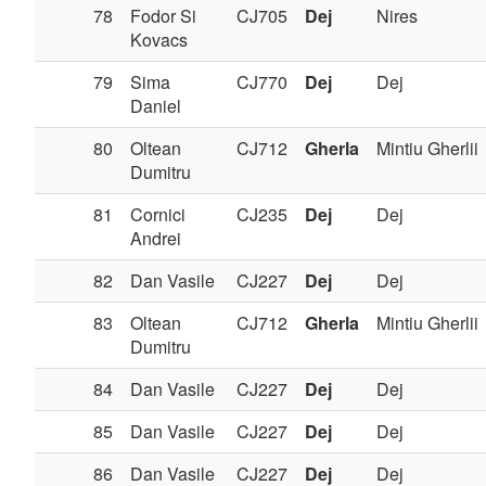
78
Fodor Si
CJ705
Dej
Nires
Kovacs
79
Sima
CJ770
Dej
Dej
Daniel
80
Oltean
CJ712
Gherla
Mintiu Gherlii
Dumitru
81
Cornici
CJ235
Dej
Dej
Andrei
82
Dan Vasile
CJ227
Dej
Dej
83
Oltean
CJ712
Gherla
Mintiu Gherlii
Dumitru
84
Dan Vasile
CJ227
Dej
Dej
85
Dan Vasile
CJ227
Dej
Dej
86
Dan Vasile
CJ227
Dej
Dej