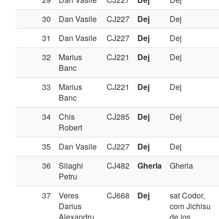
30
Dan Vasile
CJ227
Dej
Dej
31
Dan Vasile
CJ227
Dej
Dej
32
Marius
CJ221
Dej
Dej
Banc
33
Marius
CJ221
Dej
Dej
Banc
34
Chis
CJ285
Dej
Dej
Robert
35
Dan Vasile
CJ227
Dej
Dej
36
Silaghi
CJ482
Gherla
Gherla
Petru
37
Veres
CJ668
Dej
sat Codor,
Darius
com Jichisu
Alexandru
de jos