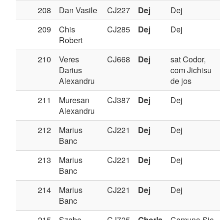
208
Dan Vasile
CJ227
Dej
Dej
209
Chis
CJ285
Dej
Dej
Robert
210
Veres
CJ668
Dej
sat Codor,
Darius
com Jichisu
Alexandru
de jos
211
Muresan
CJ387
Dej
Dej
Alexandru
212
Marius
CJ221
Dej
Dej
Banc
213
Marius
CJ221
Dej
Dej
Banc
214
Marius
CJ221
Dej
Dej
Banc
215
Szabo
CJ725
Gherla
Comuna Sic