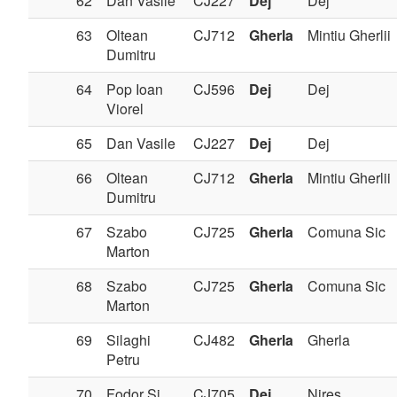
62
Dan Vasile
CJ227
Dej
Dej
63
Oltean
CJ712
Gherla
Mintiu Gherlii
Dumitru
64
Pop Ioan
CJ596
Dej
Dej
Viorel
65
Dan Vasile
CJ227
Dej
Dej
66
Oltean
CJ712
Gherla
Mintiu Gherlii
Dumitru
67
Szabo
CJ725
Gherla
Comuna Sic
Marton
68
Szabo
CJ725
Gherla
Comuna Sic
Marton
69
Silaghi
CJ482
Gherla
Gherla
Petru
70
Fodor Si
CJ705
Dej
Nires