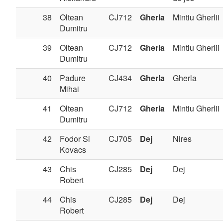
38
Oltean
CJ712
Gherla
Mintiu Gherlii
Dumitru
39
Oltean
CJ712
Gherla
Mintiu Gherlii
Dumitru
40
Padure
CJ434
Gherla
Gherla
Mihai
41
Oltean
CJ712
Gherla
Mintiu Gherlii
Dumitru
42
Fodor Si
CJ705
Dej
Nires
Kovacs
43
Chis
CJ285
Dej
Dej
Robert
44
Chis
CJ285
Dej
Dej
Robert