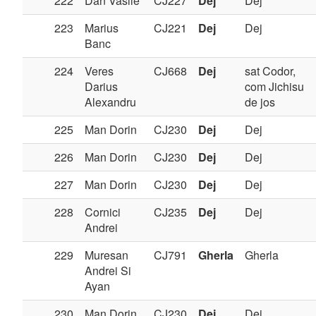
222
Dan Vasile
CJ227
Dej
Dej
223
Marius
CJ221
Dej
Dej
Banc
224
Veres
CJ668
Dej
sat Codor,
Darius
com Jichisu
Alexandru
de jos
225
Man Dorin
CJ230
Dej
Dej
226
Man Dorin
CJ230
Dej
Dej
227
Man Dorin
CJ230
Dej
Dej
228
Cornici
CJ235
Dej
Dej
Andrei
229
Muresan
CJ791
Gherla
Gherla
Andrei Si
Ayan
230
Man Dorin
CJ230
Dej
Dej