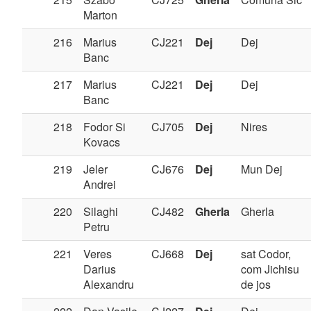
Marton
216
Marius
CJ221
Dej
Dej
Banc
217
Marius
CJ221
Dej
Dej
Banc
218
Fodor Si
CJ705
Dej
Nires
Kovacs
219
Jeler
CJ676
Dej
Mun Dej
Andrei
220
Silaghi
CJ482
Gherla
Gherla
Petru
221
Veres
CJ668
Dej
sat Codor,
Darius
com Jichisu
Alexandru
de jos