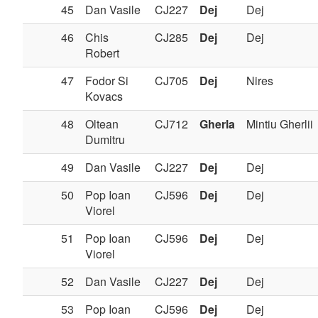
45
Dan Vasile
CJ227
Dej
Dej
46
Chis
CJ285
Dej
Dej
Robert
47
Fodor Si
CJ705
Dej
Nires
Kovacs
48
Oltean
CJ712
Gherla
Mintiu Gherlii
Dumitru
49
Dan Vasile
CJ227
Dej
Dej
50
Pop Ioan
CJ596
Dej
Dej
Viorel
51
Pop Ioan
CJ596
Dej
Dej
Viorel
52
Dan Vasile
CJ227
Dej
Dej
53
Pop Ioan
CJ596
Dej
Dej