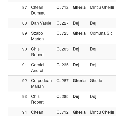
87
Oltean
CJ712
Gherla
Mintiu Gherlii
Dumitru
88
Dan Vasile
CJ227
Dej
Dej
89
Szabo
CJ725
Gherla
Comuna Sic
Marton
90
Chis
CJ285
Dej
Dej
Robert
91
Cornici
CJ235
Dej
Dej
Andrei
92
Corpodean
CJ287
Gherla
Gherla
Marian
93
Chis
CJ285
Dej
Dej
Robert
94
Oltean
CJ712
Gherla
Mintiu Gherlii