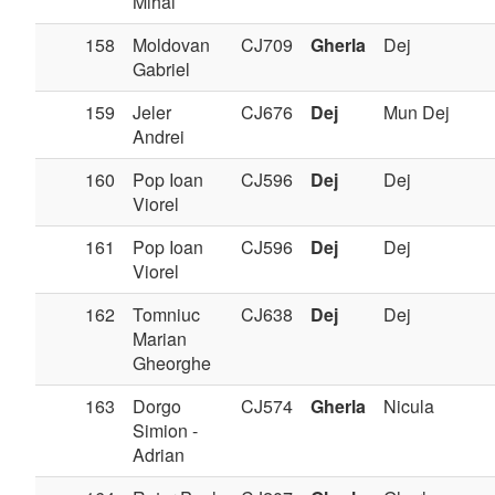
Mihai
158
Moldovan
CJ709
Gherla
Dej
Gabriel
159
Jeler
CJ676
Dej
Mun Dej
Andrei
160
Pop Ioan
CJ596
Dej
Dej
Viorel
161
Pop Ioan
CJ596
Dej
Dej
Viorel
162
Tomniuc
CJ638
Dej
Dej
Marian
Gheorghe
163
Dorgo
CJ574
Gherla
Nicula
Simion -
Adrian