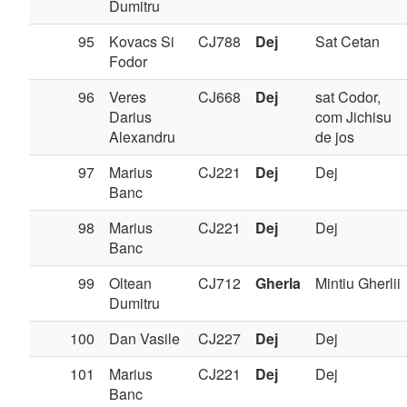
Dumitru
95
Kovacs Si
CJ788
Dej
Sat Cetan
Fodor
96
Veres
CJ668
Dej
sat Codor,
Darius
com Jichisu
Alexandru
de jos
97
Marius
CJ221
Dej
Dej
Banc
98
Marius
CJ221
Dej
Dej
Banc
99
Oltean
CJ712
Gherla
Mintiu Gherlii
Dumitru
100
Dan Vasile
CJ227
Dej
Dej
101
Marius
CJ221
Dej
Dej
Banc