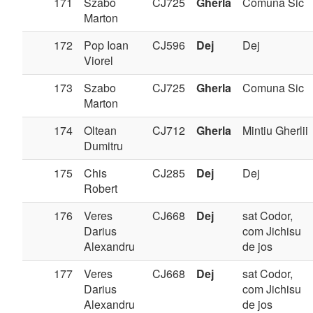
171
Szabo
CJ725
Gherla
Comuna Sic
Marton
172
Pop Ioan
CJ596
Dej
Dej
Viorel
173
Szabo
CJ725
Gherla
Comuna Sic
Marton
174
Oltean
CJ712
Gherla
Mintiu Gherlii
Dumitru
175
Chis
CJ285
Dej
Dej
Robert
176
Veres
CJ668
Dej
sat Codor,
Darius
com Jichisu
Alexandru
de jos
177
Veres
CJ668
Dej
sat Codor,
Darius
com Jichisu
Alexandru
de jos