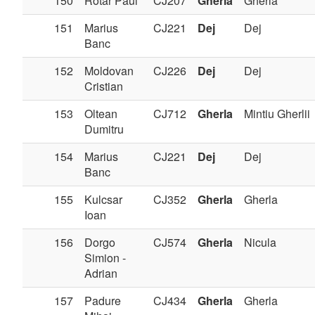
150
Rotar Paul
CJ207
Gherla
Gherla
151
Marius
CJ221
Dej
Dej
Banc
152
Moldovan
CJ226
Dej
Dej
Cristian
153
Oltean
CJ712
Gherla
Mintiu Gherlii
Dumitru
154
Marius
CJ221
Dej
Dej
Banc
155
Kulcsar
CJ352
Gherla
Gherla
Ioan
156
Dorgo
CJ574
Gherla
Nicula
Simion -
Adrian
157
Padure
CJ434
Gherla
Gherla