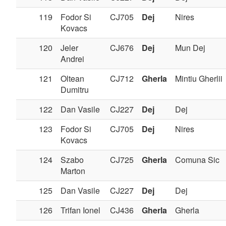
119
Fodor Si
CJ705
Dej
Nires
Kovacs
120
Jeler
CJ676
Dej
Mun Dej
Andrei
121
Oltean
CJ712
Gherla
Mintiu Gherlii
Dumitru
122
Dan Vasile
CJ227
Dej
Dej
123
Fodor Si
CJ705
Dej
Nires
Kovacs
124
Szabo
CJ725
Gherla
Comuna Sic
Marton
125
Dan Vasile
CJ227
Dej
Dej
126
Trifan Ionel
CJ436
Gherla
Gherla