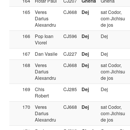
164
Rotar Paul
CJ207
Gherla
Gherla
165
Veres
CJ668
Dej
sat Codor,
Darius
com Jichisu
Alexandru
de jos
166
Pop Ioan
CJ596
Dej
Dej
Viorel
167
Dan Vasile
CJ227
Dej
Dej
168
Veres
CJ668
Dej
sat Codor,
Darius
com Jichisu
Alexandru
de jos
169
Chis
CJ285
Dej
Dej
Robert
170
Veres
CJ668
Dej
sat Codor,
Darius
com Jichisu
Alexandru
de jos